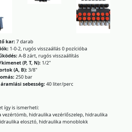
ő kar:
7 darab
iók:
1-0-2, rugós visszaállás 0 pozícióba
űködés:
A-B zárt, rugós visszaállítás
imenet (P, T, N):
1/2"
ortok (A, B):
3/8"
yomás:
250 bar
 áramlási sebesség:
40 liter/perc
 így is ismerheti:
a vezértömb, hidraulika vezérlőszelep, hidraulika
hidraulika elosztó, hidraulika monoblokk