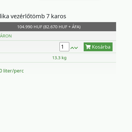
lika vezérlőtömb 7 karos
104.990 HUF (82.670 HUF + ÁFA)
Kosárba
TÁRON
13.3 kg
0 liter/perc