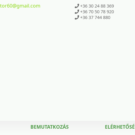
ktor60
@gmail.com
+36 30 24 88 369
+36 70 50 78 920
+36 37 744 880
BEMUTATKOZÁS
ELÉRHETŐS