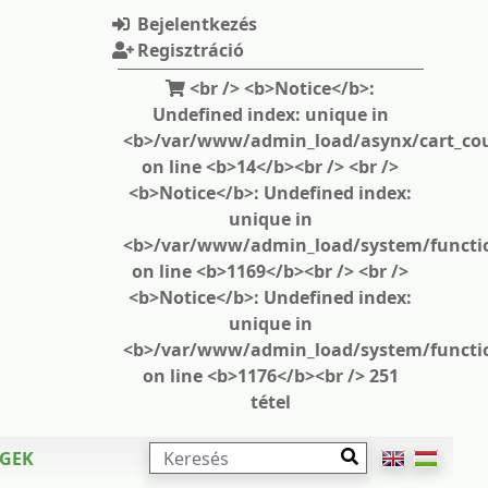
Bejelentkezés
Regisztráció
<br /> <b>Notice</b>:
Undefined index: unique in
<b>/var/www/admin_load/asynx/cart_cou
on line <b>14</b><br /> <br />
<b>Notice</b>: Undefined index:
unique in
<b>/var/www/admin_load/system/functi
on line <b>1169</b><br /> <br />
<b>Notice</b>: Undefined index:
unique in
<b>/var/www/admin_load/system/functi
on line <b>1176</b><br /> 251
tétel
KERESÉS
ÉGEK