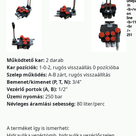
uniq
in
<b>/
on
line
<b>11
<br
/>
251
Működtető kar:
2 darab
Kar pozíciók:
1-0-2, rugós visszaállás 0 pozícióba
Szelep működés:
A-B zárt, rugós visszaállítás
Bemenet/kimenet (P, T, N):
3/4"
Vezérlő portok (A, B):
1/2"
Üzemi nyomás:
250 bar
Névleges áramlási sebesség:
80 liter/perc
A terméket így is ismerheti:
Hidraulika vezértömb, hidraulika vezérlőszelep,