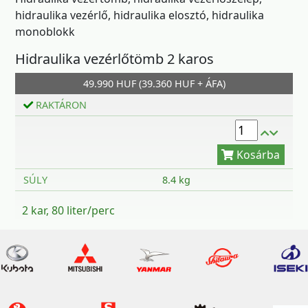
hidraulika vezérlő, hidraulika elosztó, hidraulika
monoblokk
Hidraulika vezérlőtömb 2 karos
49.990 HUF (39.360 HUF + ÁFA)
Kosárba
RAKTÁRON
SÚLY
8.4 kg
2 kar, 80 liter/perc