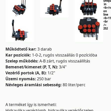
uniq
in
<b>/
on
line
<b>11
<br
/>
252
Működtető kar:
3 darab
Kar pozíciók:
1-0-2, rugós visszaállás 0 pozícióba
Szelep működés:
A-B zárt, rugós visszaállítás
Bemenet/kimenet (P, T, N):
3/4"
Vezérlő portok (A, B):
1/2"
Üzemi nyomás:
250 bar
Névleges áramlási sebesség:
80 liter/perc
A terméket így is ismerheti:
Hidraulika vezértömb, hidraulika vezérlőszelep,