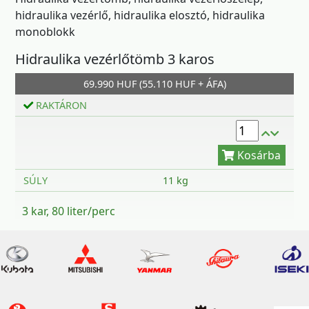
hidraulika vezérlő, hidraulika elosztó, hidraulika
monoblokk
Hidraulika vezérlőtömb 3 karos
69.990 HUF (55.110 HUF + ÁFA)
Kosárba
RAKTÁRON
SÚLY
11 kg
3 kar, 80 liter/perc