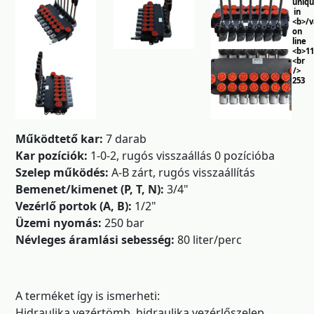
uniq
in
<b>/
on
line
<b>11
<br
/>
253
Működtető kar:
7 darab
Kar pozíciók:
1-0-2, rugós visszaállás 0 pozícióba
Szelep működés:
A-B zárt, rugós visszaállítás
Bemenet/kimenet (P, T, N):
3/4"
Vezérlő portok (A, B):
1/2"
Üzemi nyomás:
250 bar
Névleges áramlási sebesség:
80 liter/perc
A terméket így is ismerheti:
Hidraulika vezértömb, hidraulika vezérlőszelep,