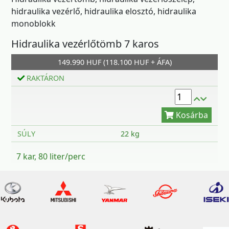
hidraulika vezérlő, hidraulika elosztó, hidraulika
monoblokk
Hidraulika vezérlőtömb 7 karos
149.990 HUF (118.100 HUF + ÁFA)
Kosárba
RAKTÁRON
SÚLY
22 kg
7 kar, 80 liter/perc