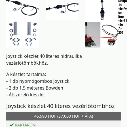
uniq
in
<b>/
on
line
<b>11
<br
/>
251
Joystick készlet 40 literes hidraulika
vezérlőtömbökhöz.
A készlet tartalma:
- 1 db nyomógombos joystick
- 2 db 1,5 méteres Bowden
- Átszerelő készlet
Joystick készlet 40 literes vezérlőtömbhöz
46.990 HUF (37.000 HUF + ÁFA)
Kosárba
RAKTÁRON