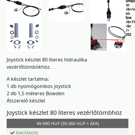
uniq
in
<b>/
on
line
<b>11
<br
/>
252
Joystick készlet 80 literes hidraulika
vezérlőtömbökhöz.
A készlet tartalma:
1 db nyomógombos joystick
2 db 1,5 méteres Bowden
Átszerelő készlet
Joystick készlet 80 literes vezérlőtömbhöz
49.990 HUF (39.360 HUF + ÁFA)
Kosárba
RAKTÁRON