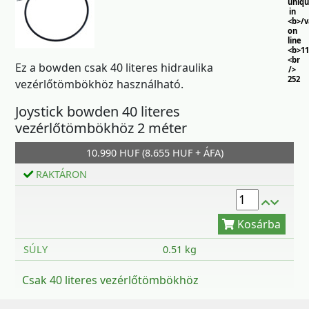
uniq
in
<b>/
on
line
<b>11
<br
Ez a bowden csak 40 literes hidraulika
/>
252
vezérlőtömbökhöz használható.
Joystick bowden 40 literes
vezérlőtömbökhöz 2 méter
10.990 HUF (8.655 HUF + ÁFA)
RAKTÁRON
Kosárba
SÚLY
0.51 kg
Csak 40 literes vezérlőtömbökhöz