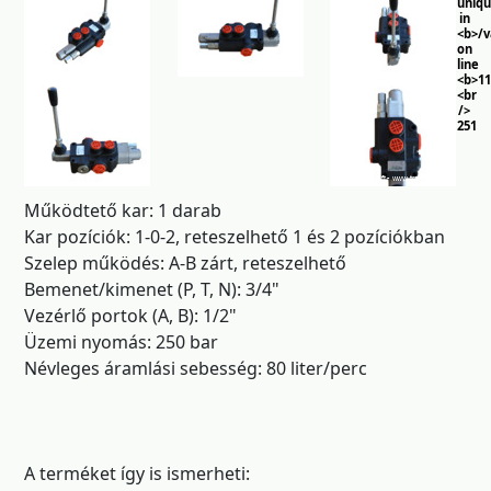
uniq
in
<b>/
on
line
<b>11
<br
/>
251
Működtető kar: 1 darab
Kar pozíciók: 1-0-2, reteszelhető 1 és 2 pozíciókban
Szelep működés: A-B zárt, reteszelhető
Bemenet/kimenet (P, T, N): 3/4"
Vezérlő portok (A, B): 1/2"
Üzemi nyomás: 250 bar
Névleges áramlási sebesség: 80 liter/perc
A terméket így is ismerheti: