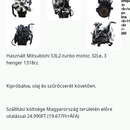
uniq
in
<b>/
on
line
<b>11
<br
/>
260
Használt Mitsubishi S3L2-turbo motor, 32Le, 3
henger 1318cc
Kipróbálva, olaj és szűrőcserét követően.
Szállítási költsége Magyarország területén előre
utalással 24.990FT (19.677Ft+ÁFA)