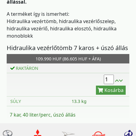
állással.
A terméket így is ismerheti:
Hidraulika vezértömb, hidraulika vezérlőszelep,
hidraulika vezérlő, hidraulika elosztó, hidraulika
monoblokk
Hidraulika vezérlőtömb 7 karos + úszó állás
Kosárba
109.990 HUF (86.605 HUF + ÁFA)
RAKTÁRON
SÚLY
13.3 kg
7 kar, 40 liter/perc, úszó állás