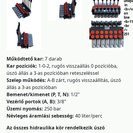
uniq
in
<b>/
on
line
<b>11
<br
/>
251
Működtető kar:
7 darab
Kar pozíciók:
1-0-2, rugós visszaállás 0 pozícióba,
úszó állás a 3-as pozícióban reteszeléssel
Szelep működés:
A-B zárt, rugós visszaállítás, úszó
állás a 3-as pozícióban
Bemenet/kimenet (P, T, N):
1/2"
Vezérlő portok (A, B):
3/8"
Üzemi nyomás:
250 bar
Névleges áramlási sebesség:
40 liter/perc
Az összes hidraulika kör rendelkezik úszó